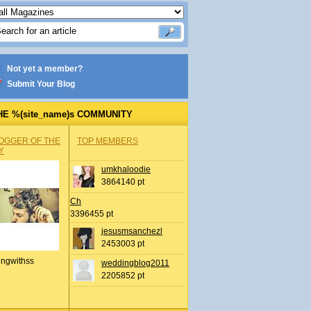
Not yet a member?
Submit Your Blog
HE %(site_name)s COMMUNITY
OGGER OF THE
TOP MEMBERS
Y
umkhaloodie
3864140 pt
Ch
3396455 pt
jesusmsanchezl
2453003 pt
ingwithss
weddingblog2011
2205852 pt