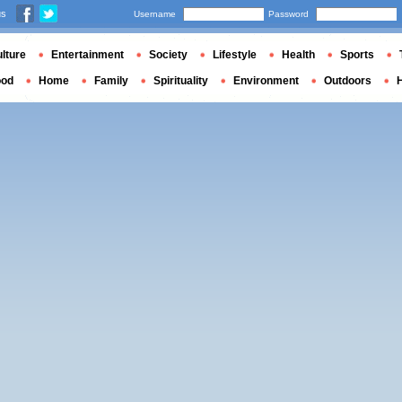
us
Username
Password
lture
Entertainment
Society
Lifestyle
Health
Sports
ood
Home
Family
Spirituality
Environment
Outdoors