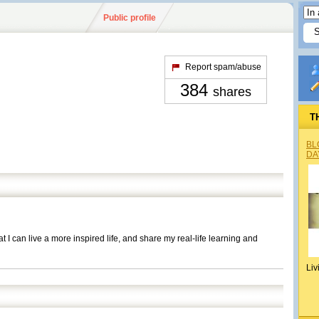
Public profile
Report spam/abuse
384
shares
T
BL
DA
t I can live a more inspired life, and share my real-life learning and
Liv