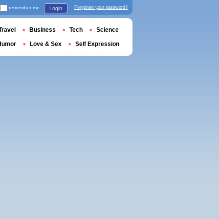
remember me
Forgotten your password?
Login
Travel
Business
Tech
Science
Humor
Love & Sex
Self Expression