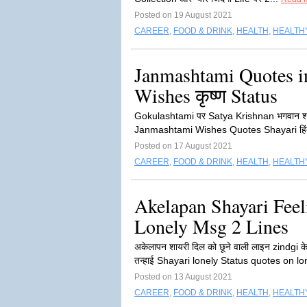
Posted on 19 August 2021
CAREER
,
FOOD & DRINK
,
HEALTH
,
HEALTHY
Janmashtami Quotes i
Wishes कृष्ण Status
Gokulashtami पर Satya Krishnan भगवान श्री कृष्
Janmashtami Wishes Quotes Shayari हिंद
Posted on 17 August 2021
CAREER
,
FOOD & DRINK
,
HEALTH
,
HEALTHY
Akelapan Shayari Feel
Lonely Msg 2 Lines
अकेलापन शायरी दिल को छूने वाली लाइन zindgi क
तन्हाई Shayari lonely Status quotes on lo
Posted on 13 August 2021
CAREER
,
FOOD & DRINK
,
HEALTH
,
HEALTHY