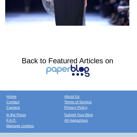
Back to Featured Articles on
Home
About Us
Contact
Terms of Service
Careers
Privacy Policy
In the Press
Submit Your Blog
F.A.Q.
All magazines
Manage cookies