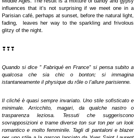
Middle Ages. The result is a mixture of dandy and gypsy
influences that it’s not surprising if we meet one in a
Parisian café, perhaps at sunset, before the natural light,
fading, leaves her way to the sparkling and frivolous
glitzy of the night.
❣❣❣
Quando si dice ” Fabriqué en France” si pensa subito a
qualcosa che sia chic o bonton; si immagina
istantaneamente il physique du rôle o l’allure parisienne.
Il cliché è quasi sempre invariato. Uno stile sofisticato e
minimale. Arricchito, magari, da qualche nastro o
trasparenza leziosa. Tessuti che suggeriscono
sovrapposizioni e trame diverse ton sur ton per un look
romantico e molto femminile. Tagli di pantaloni e blazer
per uno stile a la garçon
lanciato da Yves Saint Laurent