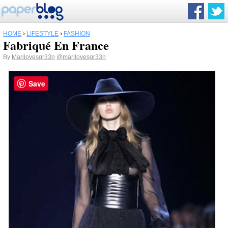
HOME
›
LIFESTYLE
›
FASHION
Fabriqué En France
By
Marilovesgr33n
@marilovesgr33n
Save