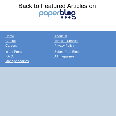
Back to Featured Articles on
Home
About Us
Contact
Terms of Service
Careers
Privacy Policy
In the Press
Submit Your Blog
F.A.Q.
All magazines
Manage cookies