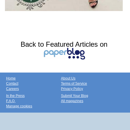
Back to Featured Articles on
Home
About Us
Contact
Terms of Service
Careers
Privacy Policy
In the Press
Submit Your Blog
F.A.Q.
All magazines
Manage cookies