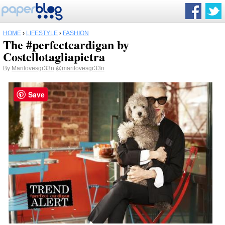
HOME
›
LIFESTYLE
›
FASHION
The #perfectcardigan by
Costellotagliapietra
By
Marilovesgr33n
@marilovesgr33n
Save